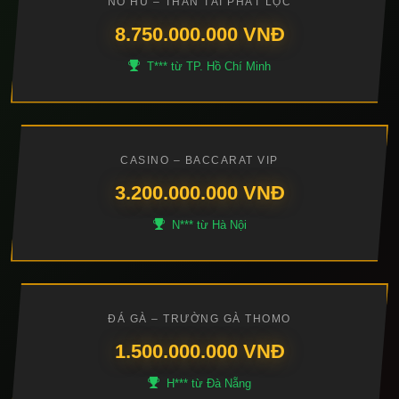
NỔ HŨ – THẦN TÀI PHÁT LỘC
8.750.000.000 VNĐ
T*** từ TP. Hồ Chí Minh
CASINO – BACCARAT VIP
3.200.000.000 VNĐ
N*** từ Hà Nội
ĐÁ GÀ – TRƯỜNG GÀ THOMO
1.500.000.000 VNĐ
H*** từ Đà Nẵng