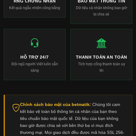
RNG CHỨNG NHẬN
BẢO MẬT THÔNG TIN
Kết quả ngẫu nhiên công bằng
Dữ liệu cá nhân không bao giờ
bị chia sẻ
HỖ TRỢ 24/7
THANH TOÁN AN TOÀN
Đội ngũ người Việt luôn sẵn
Tích hợp cổng thanh toán uy
sàng
tín
Chính sách bảo mật của betmatik:
Chúng tôi cam
kết bảo vệ toàn bộ thông tin cá nhân của bạn theo
tiêu chuẩn bảo mật quốc tế. Dữ liệu của bạn không
bao giờ được chia sẻ với bên thứ ba vì mục đích
thương mại. Mọi giao dịch đều được mã hóa SSL 256-