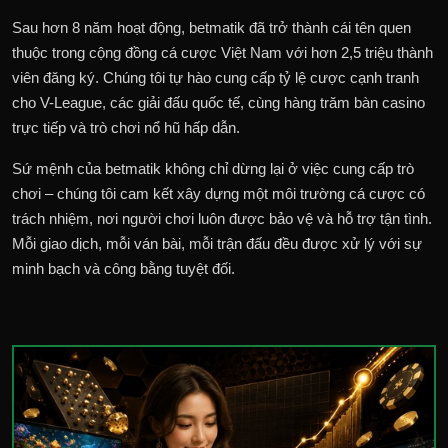
Sau hơn 8 năm hoạt động, betmatik đã trở thành cái tên quen
thuộc trong cộng đồng cá cược Việt Nam với hơn 2,5 triệu thành
viên đăng ký. Chúng tôi tự hào cung cấp tỷ lệ cược cạnh tranh
cho V-League, các giải đấu quốc tế, cùng hàng trăm bàn casino
trực tiếp và trò chơi nổ hũ hấp dẫn.
Sứ mệnh của betmatik không chỉ dừng lại ở việc cung cấp trò
chơi – chúng tôi cam kết xây dựng một môi trường cá cược có
trách nhiệm, nơi người chơi luôn được bảo vệ và hỗ trợ tận tình.
Mỗi giao dịch, mỗi ván bài, mỗi trận đấu đều được xử lý với sự
minh bạch và công bằng tuyệt đối.