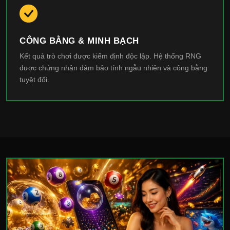
CÔNG BẰNG & MINH BẠCH
Kết quả trò chơi được kiểm định độc lập. Hệ thống RNG
được chứng nhận đảm bảo tính ngẫu nhiên và công bằng
tuyệt đối.