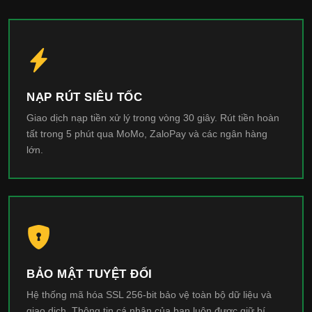
NẠP RÚT SIÊU TỐC
Giao dịch nạp tiền xử lý trong vòng 30 giây. Rút tiền hoàn
tất trong 5 phút qua MoMo, ZaloPay và các ngân hàng
lớn.
BẢO MẬT TUYỆT ĐỐI
Hệ thống mã hóa SSL 256-bit bảo vệ toàn bộ dữ liệu và
giao dịch. Thông tin cá nhân của bạn luôn được giữ bí