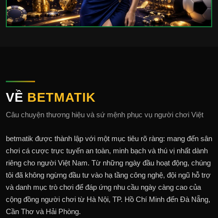
VỀ
BETMATIK
Câu chuyện thương hiệu và sứ mệnh phục vụ người chơi Việt
betmatik được thành lập với một mục tiêu rõ ràng: mang đến sân
chơi cá cược trực tuyến an toàn, minh bạch và thú vị nhất dành
riêng cho người Việt Nam. Từ những ngày đầu hoạt động, chúng
tôi đã không ngừng đầu tư vào hạ tầng công nghệ, đội ngũ hỗ trợ
và danh mục trò chơi để đáp ứng nhu cầu ngày càng cao của
cộng đồng người chơi từ Hà Nội, TP. Hồ Chí Minh đến Đà Nẵng,
Cần Thơ và Hải Phòng.