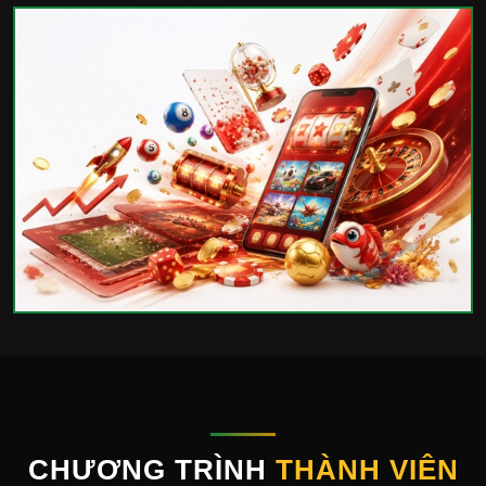
CHƯƠNG TRÌNH
THÀNH VIÊN