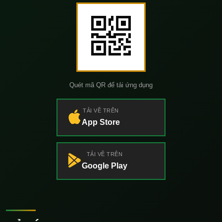
Quét mã QR để tải ứng dụng
TẢI VỀ TRÊN
App Store
TẢI VỀ TRÊN
Google Play