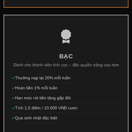
BẠC
Dành cho thành viên tích cực – đặc quyền nâng cao hơn
Thưởng nạp lại 20% mỗi tuần
Hoàn tiền 1% mỗi tuần
Hạn mức rút tiền tăng gấp đôi
Tích 1,5 điểm / 10.000 VNĐ cược
Quà sinh nhật đặc biệt