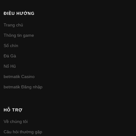
ĐIỀU HƯỚNG
Trang chủ
Thông tin game
Số chín
Đá Gà
Nổ Hũ
betmatik Casino
betmatik Đăng nhập
HỖ TRỢ
Về chúng tôi
Câu hỏi thường gặp