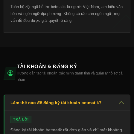
Toàn bộ đội ngũ hỗ trợ betmatik là người Việt Nam, am hiểu văn
hóa và ngôn ngữ địa phương. Không có rào cản ngôn ngữ, mọi
vấn đề đều được giải quyết rõ ràng.
TÀI KHOẢN & ĐĂNG KÝ
Hướng dẫn tạo tài khoản, xác minh danh tính và quản lý hồ sơ cá
nhân
Làm thế nào để đăng ký tài khoản betmatik?
TRẢ LỜI
Đăng ký tài khoản betmatik rất đơn giản và chỉ mất khoảng