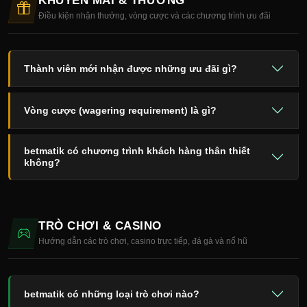
KHUYẾN MÃI & THƯỞNG
Điều kiện nhận thưởng, vòng cược và các chương trình ưu đãi
Thành viên mới nhận được những ưu đãi gì?
Vòng cược (wagering requirement) là gì?
betmatik có chương trình khách hàng thân thiết
không?
TRÒ CHƠI & CASINO
Hướng dẫn các trò chơi, casino trực tiếp, đá gà và nổ hũ
betmatik có những loại trò chơi nào?