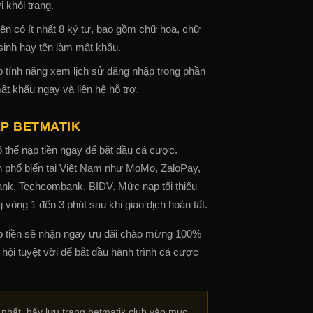
 khỏi trang.
n có ít nhất 8 ký tự, bao gồm chữ hoa, chữ
sinh hay tên làm mật khẩu.
 tính năng xem lịch sử đăng nhập trong phần
ật khẩu ngay và liên hệ hỗ trợ.
ẬP BETMATIK
 thể nạp tiền ngay để bắt đầu cá cược.
n phổ biến tại Việt Nam như MoMo, ZaloPay,
k, Techcombank, BIDV. Mức nạp tối thiểu
 vòng 1 đến 3 phút sau khi giao dịch hoàn tất.
ạp tiền sẽ nhận ngay ưu đãi chào mừng 100%
ơ hội tuyệt vời để bắt đầu hành trình cá cược
hất, hãy lưu trang betmatik.club vào mục