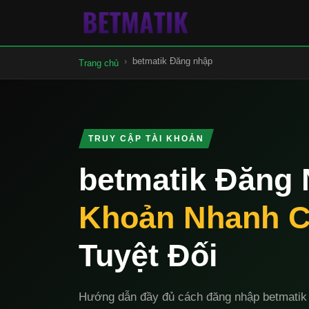
betmatik Đăng nhập
Trang chủ
TRUY CẬP TÀI KHOẢN
betmatik Đăng
Khoản Nhanh 
Tuyệt Đối
Hướng dẫn đầy đủ cách đăng nhập betmatik t