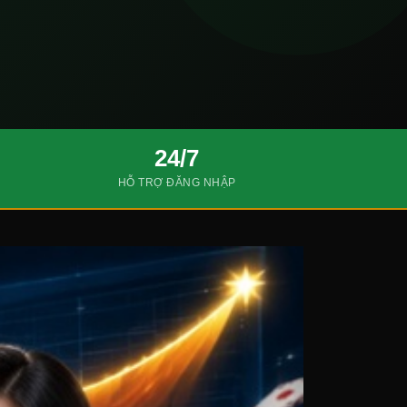
24/7
HỖ TRỢ ĐĂNG NHẬP