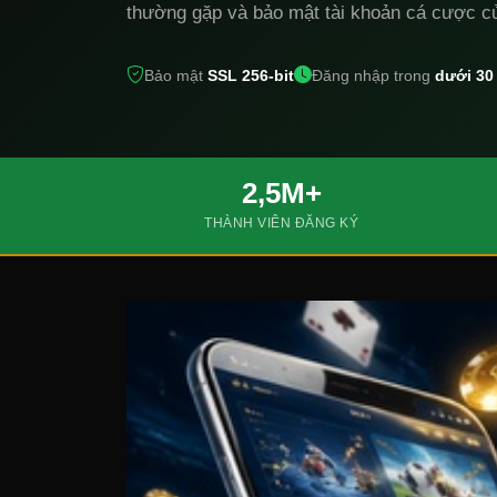
thường gặp và bảo mật tài khoản cá cược c
Bảo mật
SSL 256-bit
Đăng nhập trong
dưới 30
2,5M+
THÀNH VIÊN ĐĂNG KÝ