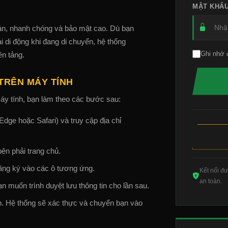
MẬT KHẨ
iản, nhanh chóng và bảo mật cao. Dù bạn
i di động khi đang di chuyển, hệ thống
Ghi nhớ 
ền tảng.
TRÊN MÁY TÍNH
máy tính, bạn làm theo các bước sau:
dge hoặc Safari) và truy cập địa chỉ
ên phải trang chủ.
ăng ký vào các ô tương ứng.
Kết nối đ
an toàn.
 muốn trình duyệt lưu thông tin cho lần sau.
n. Hệ thống sẽ xác thực và chuyển bạn vào