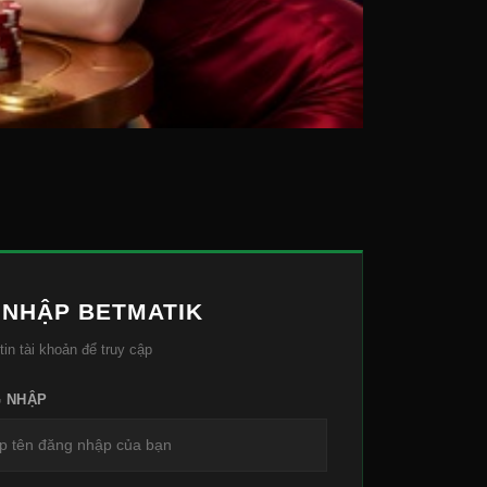
 NHẬP BETMATIK
in tài khoản để truy cập
 NHẬP