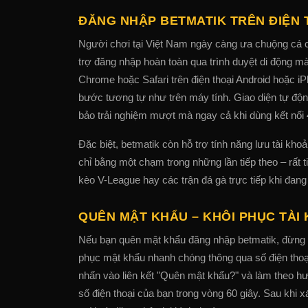
ĐĂNG NHẬP BETMATIK TRÊN ĐIỆN 
Người chơi tại Việt Nam ngày càng ưa chuộng cá cượ
trợ đăng nhập hoàn toàn qua trình duyệt di động m
Chrome hoặc Safari trên điện thoại Android hoặc iP
bước tương tự như trên máy tính. Giao diện tự độ
bảo trải nghiệm mượt mà ngay cả khi dùng kết nối
Đặc biệt, betmatik còn hỗ trợ tính năng lưu tài khoả
chỉ bằng một chạm trong những lần tiếp theo – rất 
kèo V-League hay các trận đá gà trực tiếp khi đang
QUÊN MẬT KHẨU – KHÔI PHỤC TÀI
Nếu bạn quên mật khẩu đăng nhập betmatik, đừng l
phục mật khẩu nhanh chóng thông qua số điện thoại
nhấn vào liên kết "Quên mật khẩu?" và làm theo 
số điện thoại của bạn trong vòng 60 giây. Sau khi 