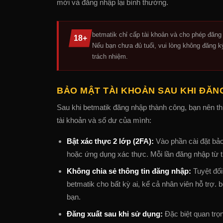
mới và đăng nhập lại bình thường.
betmatik chỉ cấp tài khoản và cho phép đăng 
18+
Nếu bạn chưa đủ tuổi, vui lòng không đăng 
trách nhiệm.
BẢO MẬT TÀI KHOẢN SAU KHI ĐĂN
Sau khi betmatik đăng nhập thành công, bạn nên t
tài khoản và số dư của mình:
Bật xác thực 2 lớp (2FA):
Vào phần cài đặt bả
hoặc ứng dụng xác thực. Mỗi lần đăng nhập từ 
Không chia sẻ thông tin đăng nhập:
Tuyệt đối
betmatik cho bất kỳ ai, kể cả nhân viên hỗ trợ.
bạn.
Đăng xuất sau khi sử dụng:
Đặc biệt quan trọn